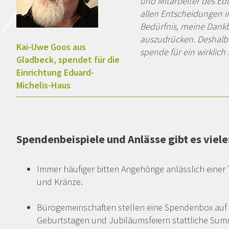
und Mitarbeiter des Ed
allen Entscheidungen im
Bedürfnis, meine Dank
auszudrücken. Deshalb 
Kai-Uwe Goos aus
spende für ein wirklich 
Gladbeck, spendet für die
Einrichtung Eduard-
Michelis-Haus
Spendenbeispiele und Anlässe gibt es viele
Immer häufiger bitten Angehörige anlässlich eine
und Kränze.
Bürogemeinschaften stellen eine Spendenbox au
Geburtstagen und Jubiläumsfeiern stattliche S