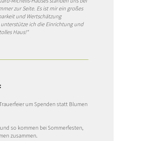
uard-Michelis-Hauses standen uns bei
mer zur Seite. Es ist mir ein großes
barkeit und Wertschätzung
unterstütze ich die Einrichtung und
tolles Haus!“
:
r Trauerfeier um Spenden statt Blumen
f und so kommen bei Sommerfesten,
ummen zusammen.