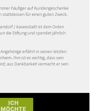
immer häufiger auf Kundengeschenke
 stattdessen für einen guten Zweck.
endorf / Aaseestadt ist dem Orden
un die Stiftung und spendet jährlich
ngehörige erfährt in seinen letzten
heim. Ihm ist es wichtig, dass sein
ird; aus Dankbarkeit vermacht er sein