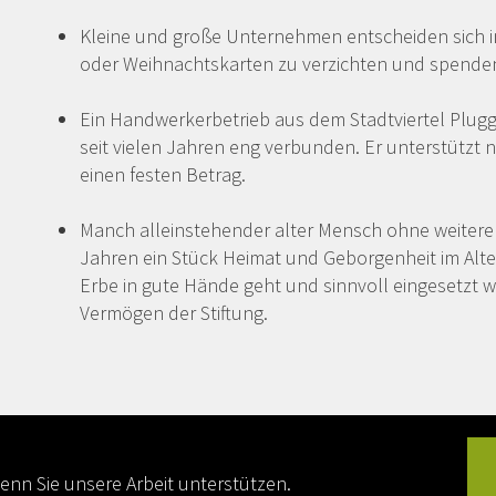
Kleine und große Unternehmen entscheiden sich 
oder Weihnachtskarten zu verzichten und spenden
Ein Handwerkerbetrieb aus dem Stadtviertel Plugg
seit vielen Jahren eng verbunden. Er unterstützt n
einen festen Betrag.
Manch alleinstehender alter Mensch ohne weitere A
Jahren ein Stück Heimat und Geborgenheit im Alten
Erbe in gute Hände geht und sinnvoll eingesetzt w
Vermögen der Stiftung.
wenn Sie unsere Arbeit unterstützen.