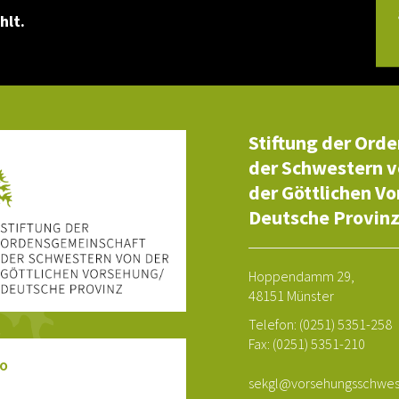
hlt.
Stiftung der Ord
der Schwestern 
der Göttlichen V
Deutsche Provin
Hoppendamm 29,
48151 Münster
Telefon: (0251) 5351-258
Fax: (0251) 5351-210
o
sekgl@vorsehungsschwes