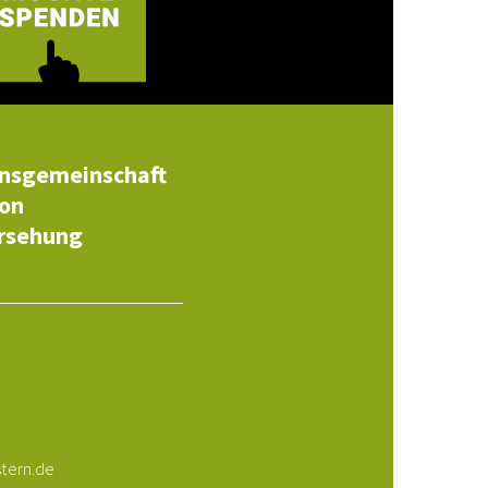
ensgemeinschaft
von
orsehung
z
tern.de